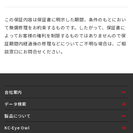
この保証内容は保証書に明示した期間、条件のもとにおい
て無償修理をお約束するものです。したがって、保証書に
よってお客様の権利を制限するものではありませんので保
証期間内経過後の修理などについてご不明な場合は、ご相
談窓口にお問合せください。
会社案内
ご挨拶
会社概要
ネットワーク
沿革
組織図
環境方針
データ検索
製品について
製品紹介
製品保証
製品履歴
KC-Eye Owl