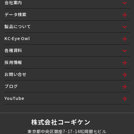
会社案内
ご挨拶
会社概要
ネットワーク
沿革
組織図
環境方針
データ検索
製品について
製品紹介
製品保証
製品履歴
KC-Eye Owl
各種資料
納入品図面表紙
注文書
自己制御ヒータ問合せシート
漏洩検査機器定期点検修理依頼書
採用情報
お問い合せ
ブログ
YouTube
東京都中央区銀座7-17-14松岡銀七ビル