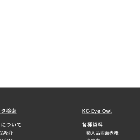
ータ検索
KC-Eye Owl
品について
各種資料
品紹介
納入品図面表紙