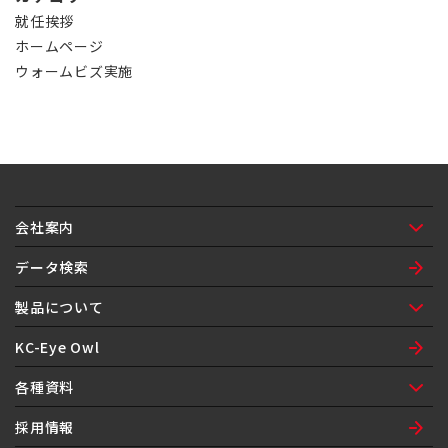
就任挨拶
ホームページ
ウォームビズ実施
会社案内
ご挨拶
会社概要
ネットワーク
沿革
組織図
環境方針
データ検索
製品について
製品紹介
製品保証
製品履歴
KC-Eye Owl
各種資料
納入品図面表紙
注文書
自己制御ヒータ問合せシート
漏洩検査機器定期点検修理依頼書
採用情報