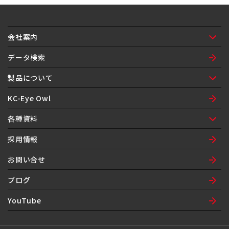
会社案内
ご挨拶
会社概要
ネットワーク
沿革
組織図
環境方針
データ検索
製品について
製品紹介
製品保証
製品履歴
KC-Eye Owl
各種資料
納入品図面表紙
注文書
自己制御ヒータ問合せシート
漏洩検査機器定期点検修理依頼書
採用情報
お問い合せ
ブログ
YouTube