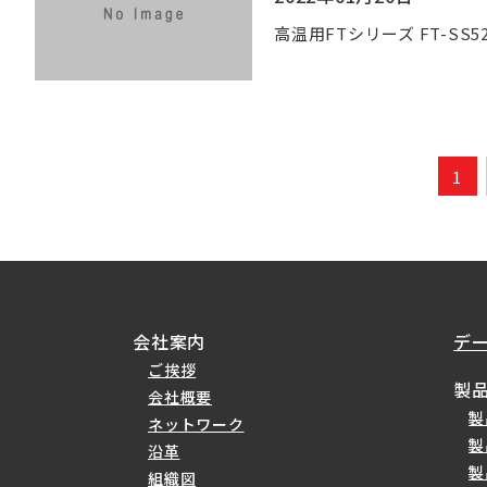
高温用FTシリーズ FT-SS52
1
会社案内
デ
ご挨拶
製
会社概要
製
ネットワーク
製
沿革
製
組織図