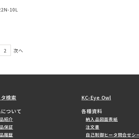
2N-10L
2
次へ
ータ検索
KC-Eye Owl
品について
各種資料
品紹介
納入品図面表紙
品保証
注文書
品履歴
自己制御ヒータ問合せシ