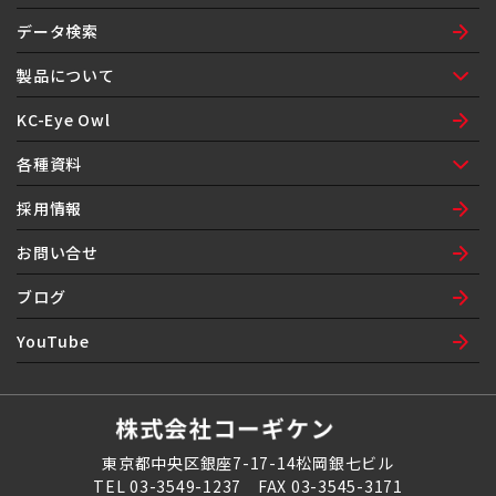
ご挨拶
会社概要
ネットワーク
沿革
組織図
環境方針
データ検索
製品について
製品紹介
製品保証
製品履歴
KC-Eye Owl
各種資料
納入品図面表紙
注文書
自己制御ヒータ問合せシート
漏洩検査機器定期点検修理依頼書
採用情報
お問い合せ
ブログ
YouTube
東京都中央区銀座7-17-14松岡銀七ビル
TEL 03-3549-1237 FAX 03-3545-3171