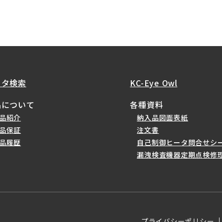
ータ検索
KC-Eye Owl
品について
各種資料
品紹介
納入品図面表紙
品保証
注文書
品履歴
自己制御ヒータ問合せシ
漏洩検査機器定期点検修
プライバシーポリシー