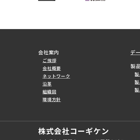
会社案内
デ
ご挨拶
製
会社概要
製
ネットワーク
製
沿革
製
組織図
環境方針